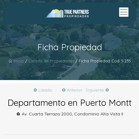
Ficha Propiedad
Inicio
/
Listado de Propiedades
/ Ficha Propiedad Cod.:5.235
Listado
Anterior
Siguiente
Departamento en Puerto Montt
Av. Cuarta Terraza 2000, Condominio Alta Vista II