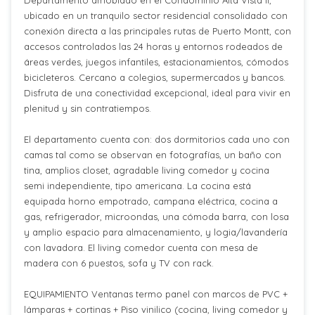
Departamento amoblado en el Condominio Alta Vista II,
ubicado en un tranquilo sector residencial consolidado con
conexión directa a las principales rutas de Puerto Montt, con
accesos controlados las 24 horas y entornos rodeados de
áreas verdes, juegos infantiles, estacionamientos, cómodos
bicicleteros. Cercano a colegios, supermercados y bancos.
Disfruta de una conectividad excepcional, ideal para vivir en
plenitud y sin contratiempos.
El departamento cuenta con: dos dormitorios cada uno con
camas tal como se observan en fotografías, un baño con
tina, amplios closet, agradable living comedor y cocina
semi independiente, tipo americana. La cocina está
equipada horno empotrado, campana eléctrica, cocina a
gas, refrigerador, microondas, una cómoda barra, con losa
y amplio espacio para almacenamiento, y logia/lavandería
con lavadora. El living comedor cuenta con mesa de
madera con 6 puestos, sofa y TV con rack.
EQUIPAMIENTO Ventanas termo panel con marcos de PVC +
lámparas + cortinas + Piso vinilico (cocina, living comedor y