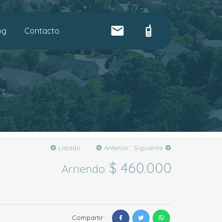
og
Contacto
Listado
Anterior
Siguiente
$ 460.000
Arriendo
Compartir :