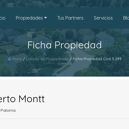
icio
Propiedades
Tus Partners
Servicios
Bl
Ficha Propiedad
Inicio
/
Listado de Propiedades
/ Ficha Propiedad Cod.:5.249
rto Montt
a Paloma