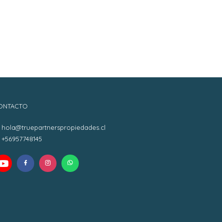
ONTACTO
hola@truepartnerspropiedades.cl
+56957748145