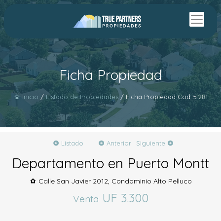
Ficha Propiedad
Inicio
/
Listado de Propiedades
/ Ficha Propiedad Cod.:5.281
Listado
Anterior
Siguiente
Departamento en Puerto Montt
Calle San Javier 2012, Condominio Alto Pelluco
UF 3.300
Venta