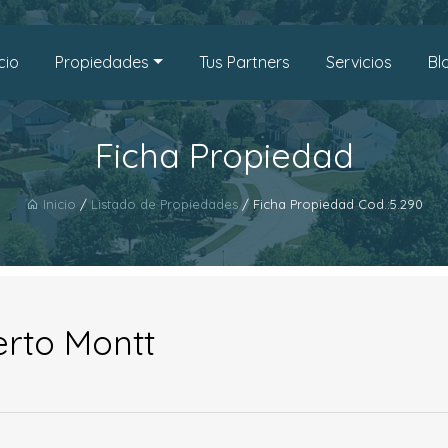
icio
Propiedades
Tus Partners
Servicios
Bl
Ficha Propiedad
Inicio
/
Listado de Propiedades
/ Ficha Propiedad Cod.:5.290
rto Montt