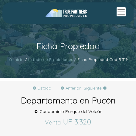
Ficha Propiedad
Inicio
/
Listado de Propiedades
/ Ficha Propiedad Cod.:5.319
Listado
Anterior
Siguiente
Departamento en Pucón
Condominio Parque del Volcán
UF 3.320
Venta